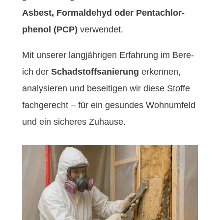
Asbest, Formalde­hyd oder Pen­tachlor­
phe­nol (PCP)
ver­wen­det.
Mit unser­er langjähri­gen Erfahrung im Bere­
ich der
Schad­stoff­sanierung
erken­nen,
analysieren und beseit­i­gen wir diese Stoffe
fachgerecht – für ein gesun­des Wohnum­feld
und ein sicheres Zuhause.