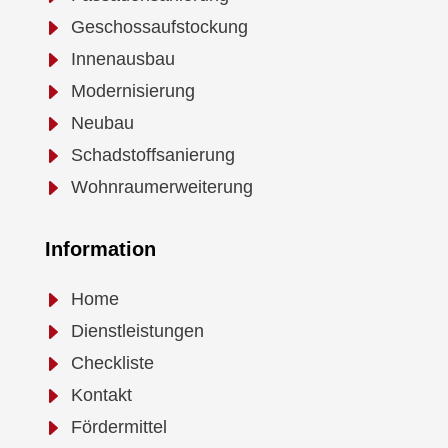
E
Geschossaufstockung
E
Innenausbau
E
Modernisierung
E
Neubau
E
Schadstoffsanierung
E
Wohnraumerweiterung
Information
E
Home
E
Dienstleistungen
E
Checkliste
E
Kontakt
E
Fördermittel