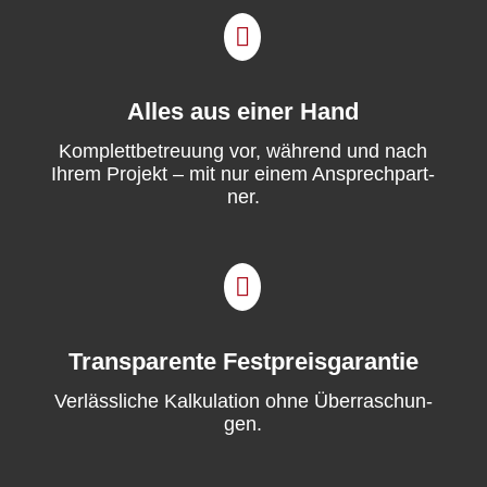

Alles aus einer Hand
Kom­plet­t­be­treu­ung vor, während und nach
Ihrem Pro­jekt – mit nur einem Ansprech­part­
ner.

Transparente Festpreisgarantie
Ver­lässliche Kalku­la­tion ohne Über­raschun­
gen.