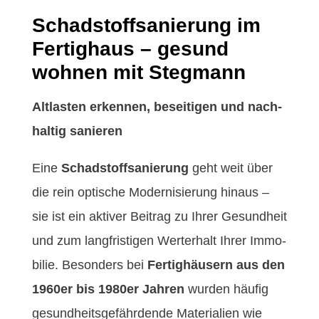
Schadstoffsanierung im
Fertighaus – gesund
wohnen mit Stegmann
Alt­las­ten erken­nen, beseit­i­gen und nach­
haltig sanieren
Eine
Schad­stoff­sanierung
geht weit über
die rein optis­che Mod­ernisierung hin­aus –
sie ist ein aktiv­er Beitrag zu Ihrer Gesund­heit
und zum langfristi­gen Wert­er­halt Ihrer Immo­
bilie. Beson­ders bei
Fer­tighäusern aus den
1960er bis 1980er Jahren
wur­den häu­fig
gesund­heits­ge­fährdende Mate­ri­alien wie