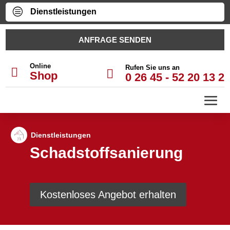
c
Dienstleistungen
ANFRAGE SENDEN
Online
Rufen Sie uns an


Shop
0 26 45 - 52 20 13 2
Dien­stleis­tun­gen
Schadstoffsanierung
Kosten­los­es Ange­bot erhal­ten