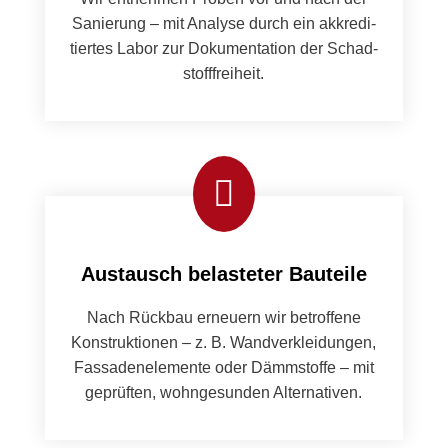
Sanierung – mit Analyse durch ein akkred­i­
tiertes Labor zur Doku­men­ta­tion der Schad­
stoff­frei­heit.

Austausch belasteter Bauteile
Nach Rück­bau erneuern wir betrof­fene
Kon­struk­tio­nen – z. B. Wand­verklei­dun­gen,
Fas­sadenele­mente oder Dämm­stoffe – mit
geprüften, wohnge­sun­den Alter­na­tiv­en.