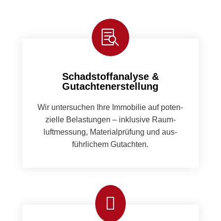

Schadstoffanalyse &
Gutachtenerstellung
Wir unter­suchen Ihre Immo­bilie auf poten­
zielle Belas­tun­gen – inklu­sive Raum­
luftmes­sung, Mate­ri­al­prü­fung und aus­
führlichem Gutacht­en.
