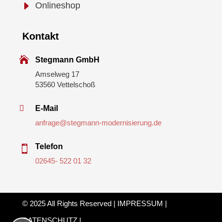
E
Onlineshop
Kontakt

Stegmann GmbH
Amselweg 17
53560 Vettelschoß

E-Mail
anfrage@stegmann-modernisierung.de
Telefon

02645- 522 01 32
© 2025 All Rights Reserved |
IMPRESSUM
|
DATENSCHUTZ
|