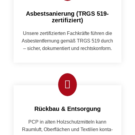
Asbestsanierung (TRGS 519-
zertifiziert)
Unsere zer­ti­fizierten Fachkräfte führen die
Asbestent­fer­nung gemäß TRGS 519 durch
– sich­er, doku­men­tiert und recht­skon­form.

Rückbau & Entsorgung
PCP in alten Holzschutzmit­teln kann
Raum­luft, Ober­flächen und Tex­tilien kon­t­a­