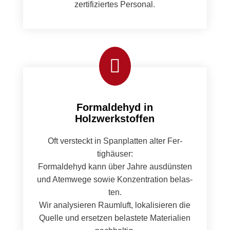
zer­ti­fiziertes Per­son­al.

Formaldehyd in
Holzwerkstoffen
Oft ver­steckt in Span­plat­ten alter Fer­
tighäuser:
Formalde­hyd kann über Jahre aus­dün­sten
und Atemwege sowie Konzen­tra­tion belas­
ten.
Wir analysieren Raum­luft, lokalisieren die
Quelle und erset­zen belastete Mate­ri­alien