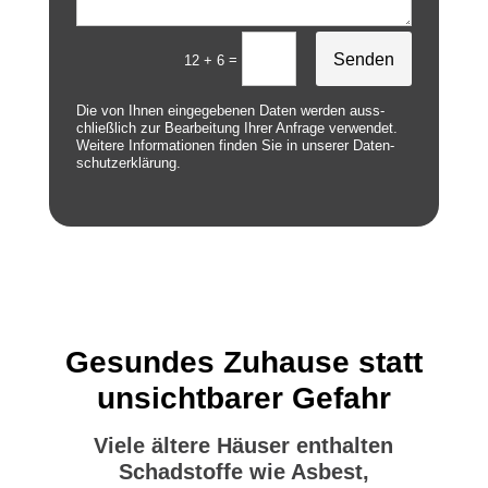
Alternative:
Senden
=
12 + 6
Die von Ihnen eingegebe­nen Dat­en wer­den auss­
chließlich zur Bear­beitung Ihrer Anfrage ver­wen­det.
Weit­ere Infor­ma­tio­nen find­en Sie in unser­er
Daten­
schutzerk­lärung.
Gesundes Zuhause statt
unsichtbarer Gefahr
Viele ältere Häuser enthalten
Schadstoffe wie Asbest,