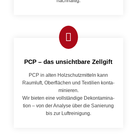
nach­haltig.

PCP – das unsichtbare Zellgift
PCP in alten Holzschutzmit­teln kann
Raum­luft, Ober­flächen und Tex­tilien kon­t­a­
minieren.
Wir bieten eine voll­ständi­ge Dekon­t­a­m­i­na­
tion – von der Analyse über die Sanierung
bis zur Luftreini­gung.