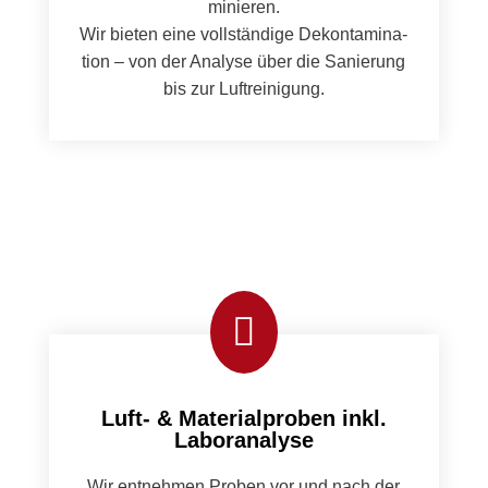
minieren.
Wir bieten eine voll­ständi­ge Dekon­t­a­m­i­na­
tion – von der Analyse über die Sanierung
bis zur Luftreini­gung.

Luft- & Materialproben inkl.
Laboranalyse
Wir ent­nehmen Proben vor und nach der