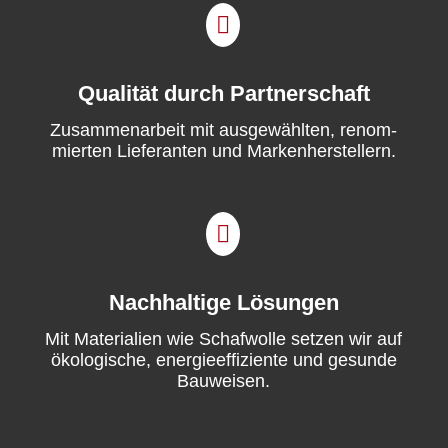

Qualität durch Partnerschaft
Zusam­me­nar­beit mit aus­gewählten, renom­
mierten Liefer­an­ten und Marken­her­stellern.

Nachhaltige Lösungen
Mit Mate­ri­alien wie Schaf­wolle set­zen wir auf
ökol­o­gis­che, energieef­fiziente und gesunde
Bauweisen.