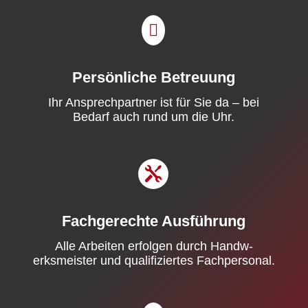

Persönliche Betreuung
Ihr Ansprech­part­ner ist für Sie da – bei
Bedarf auch rund um die Uhr.

Fachgerechte Ausführung
Alle Arbeit­en erfol­gen durch Handw­
erksmeis­ter und qual­i­fiziertes Fach­per­son­al.