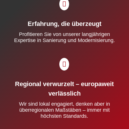

Erfahrung, die überzeugt
Prof­i­tieren Sie von unser­er langjähri­gen
Exper­tise in Sanierung und Mod­ernisierung.

Regional verwurzelt – europaweit
verlässlich
Wir sind lokal engagiert, denken aber in
über­re­gionalen Maßstäben – immer mit
höch­sten Stan­dards.